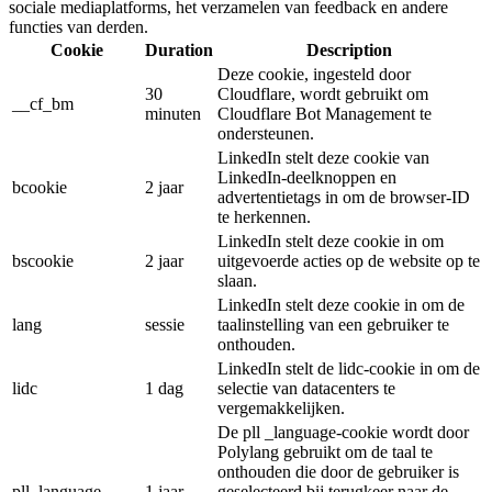
sociale mediaplatforms, het verzamelen van feedback en andere
functies van derden.
Cookie
Duration
Description
Deze cookie, ingesteld door
30
Cloudflare, wordt gebruikt om
__cf_bm
minuten
Cloudflare Bot Management te
ondersteunen.
LinkedIn stelt deze cookie van
LinkedIn-deelknoppen en
bcookie
2 jaar
advertentietags in om de browser-ID
te herkennen.
LinkedIn stelt deze cookie in om
bscookie
2 jaar
uitgevoerde acties op de website op te
slaan.
LinkedIn stelt deze cookie in om de
lang
sessie
taalinstelling van een gebruiker te
onthouden.
LinkedIn stelt de lidc-cookie in om de
lidc
1 dag
selectie van datacenters te
vergemakkelijken.
De pll _language-cookie wordt door
Polylang gebruikt om de taal te
onthouden die door de gebruiker is
pll_language
1 jaar
geselecteerd bij terugkeer naar de