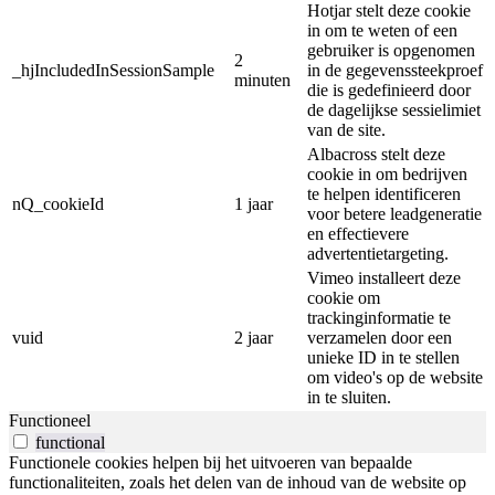
Hotjar stelt deze cookie
in om te weten of een
gebruiker is opgenomen
2
_hjIncludedInSessionSample
in de gegevenssteekproef
minuten
die is gedefinieerd door
de dagelijkse sessielimiet
van de site.
Albacross stelt deze
cookie in om bedrijven
te helpen identificeren
nQ_cookieId
1 jaar
voor betere leadgeneratie
en effectievere
advertentietargeting.
Vimeo installeert deze
cookie om
trackinginformatie te
vuid
2 jaar
verzamelen door een
unieke ID in te stellen
om video's op de website
in te sluiten.
Functioneel
functional
Functionele cookies helpen bij het uitvoeren van bepaalde
functionaliteiten, zoals het delen van de inhoud van de website op