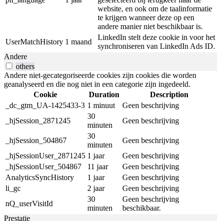
website, en ook om de taalinformatie
te krijgen wanneer deze op een
andere manier niet beschikbaar is.
LinkedIn stelt deze cookie in voor het
UserMatchHistory
1 maand
synchroniseren van LinkedIn Ads ID.
Andere
others
Andere niet-gecategoriseerde cookies zijn cookies die worden
geanalyseerd en die nog niet in een categorie zijn ingedeeld.
Cookie
Duration
Description
_dc_gtm_UA-1425433-3
1 minuut
Geen beschrijving
30
_hjSession_2871245
Geen beschrijving
minuten
30
_hjSession_504867
Geen beschrijving
minuten
_hjSessionUser_2871245
1 jaar
Geen beschrijving
_hjSessionUser_504867
11 jaar
Geen beschrijving
AnalyticsSyncHistory
1 jaar
Geen beschrijving
li_gc
2 jaar
Geen beschrijving
30
Geen beschrijving
nQ_userVisitId
minuten
beschikbaar.
Prestatie